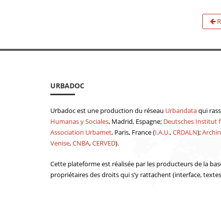
R
URBADOC
Urbadoc est une production du réseau
Urbandata
qui ras
Humanas y Sociales
, Madrid, Espagne;
Deutsches Institut f
Association Urbamet
, Paris, France (
I.A.U.
,
CRDALN
);
Archin
Venise
,
CNBA
,
CERVED
).
Cette plateforme est réalisée par les producteurs de la bas
propriétaires des droits qui s’y rattachent (interface, texte