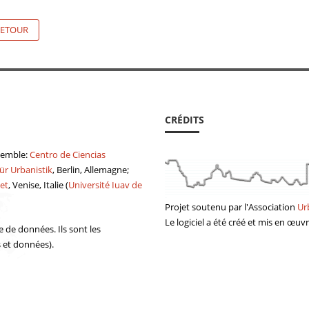
ETOUR
CRÉDITS
semble:
Centro de Ciencias
ür Urbanistik
, Berlin, Allemagne;
et
, Venise, Italie (
Université Iuav de
Projet soutenu par
l'Association
Ur
Le logiciel a été
créé
et mis en œuv
e de données. Ils sont les
s et données).