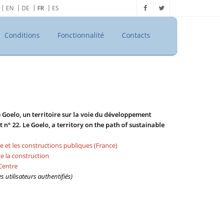
EN
DE
FR
ES
Conditions
Fonctionnalité
Contacts
 Goelo, un territoire sur la voie du développement
° 22. Le Goelo, a territory on the path of sustainable
me et les constructions publiques (France)
de la construction
Centre
 utilisateurs authentifiés)