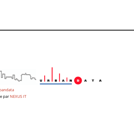
bandata
re
par
NEXUS
IT