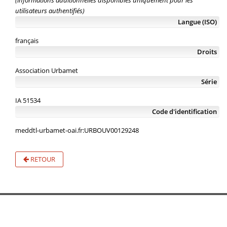
(informations additionnelles disponibles uniquement pour les
utilisateurs authentifiés)
Langue (ISO)
français
Droits
Association Urbamet
Série
IA 51534
Code d'identification
meddtl-urbamet-oai.fr:URBOUV00129248
RETOUR