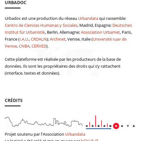
URBADOC
Urbadoc est une production du réseau
Urbandata
qui rassemble:
Centro de Ciencias Humanas y Sociales
, Madrid, Espagne;
Deutsches
Institut für Urbanistik
, Berlin, Allemagne;
Association Urbamet
, Paris,
France (
I.A.U.
,
CRDALN
);
Archinet
, Venise, Italie (
Université Iuav de
Venise
,
CNBA
,
CERVED
).
Cette plateforme est réalisée par les producteurs de la base de
données. Ils sont les propriétaires des droits qui s’y rattachent
(interface, textes et données).
CRÉDITS
Projet soutenu par
l'Association
Urbandata
Le logiciel a été
créé
et mis en œuvre
par
NEXUS
IT