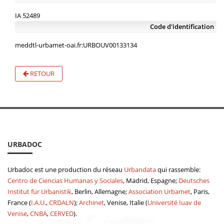
IA 52489
Code d'identification
meddtl-urbamet-oai.fr:URBOUV00133134
RETOUR
URBADOC
Urbadoc est une production du réseau
Urbandata
qui rassemble:
Centro de Ciencias Humanas y Sociales
, Madrid, Espagne;
Deutsches
Institut für Urbanistik
, Berlin, Allemagne;
Association Urbamet
, Paris,
France (
I.A.U.
,
CRDALN
);
Archinet
, Venise, Italie (
Université Iuav de
Venise
,
CNBA
,
CERVED
).