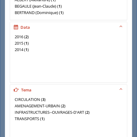
BEGAULE (Jean-Claude)
(
1
)
BERTRAND (Dominique)
(
1
)
DEBOUDT (Bertrand)
(
1
)
DELAVAL (Emmanuel)
(
1
)
Data
EL KHSIM, Mohamed
(
1
)
2016
(
2
)
2015
(
1
)
2014
(
1
)
Tema
CIRCULATION
(
3
)
AMENAGEMENT-URBAIN
(
2
)
INFRASTRUCTURES--OUVRAGES-D'ART
(
2
)
TRANSPORTS
(
1
)