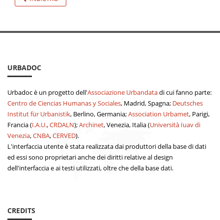
URBADOC
Urbadoc è un progetto dell'
Associazione Urbandata
di cui fanno parte:
Centro de Ciencias Humanas y Sociales
, Madrid, Spagna;
Deutsches
Institut für Urbanistik
, Berlino, Germania;
Association Urbamet
, Parigi,
Francia (
I.A.U.
,
CRDALN
);
Archinet
, Venezia, Italia (
Università Iuav di
Venezia
,
CNBA
,
CERVED
).
L'interfaccia utente è stata realizzata dai produttori della base di dati
ed essi sono proprietari anche dei diritti relative al design
dell'interfaccia e ai testi utilizzati, oltre che della base dati.
CREDITS