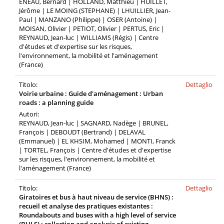
ENEAU, Bernard | HOLLAND, Matthieu | HUILLET,
Jérôme | LE MOING (STEPHANE) | LHUILLIER, Jean-
Paul | MANZANO (Philippe) | OSER (Antoine) |
MOISAN, Olivier | PETIOT, Olivier | PERTUS, Eric |
REYNAUD, Jean-luc | WILLIAMS (Régis) | Centre
d'études et d'expertise sur les risques,
l'environnement, la mobilité et l'aménagement
(France)
Titolo:
Dettaglio
Voirie urbaine : Guide d'aménagement : Urban
roads : a planning guide
Autori:
REYNAUD, Jean-luc | SAGNARD, Nadège | BRUNEL,
François | DEBOUDT (Bertrand) | DELAVAL
(Emmanuel) | EL KHSIM, Mohamed | MONTI, Franck
| TORTEL, François | Centre d'études et d'expertise
sur les risques, l'environnement, la mobilité et
l'aménagement (France)
Titolo:
Dettaglio
Giratoires et bus à haut niveau de service (BHNS) :
recueil et analyse des pratiques existantes :
Roundabouts and buses with a high level of service