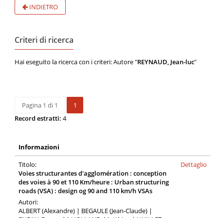
INDIETRO
Criteri di ricerca
Hai eseguito la ricerca con i criteri: Autore "
REYNAUD, Jean-luc
"
Pagina 1 di 1
1
Record estratti:
4
Informazioni
Titolo:
Dettaglio
Voies structurantes d'agglomération : conception
des voies à 90 et 110 Km/heure : Urban structuring
roads (VSA) : design og 90 and 110 km/h VSAs
Autori:
ALBERT (Alexandre) | BEGAULE (Jean-Claude) |