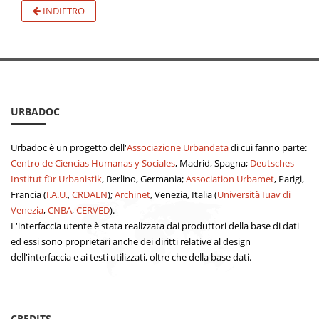
INDIETRO
URBADOC
Urbadoc è un progetto dell'
Associazione Urbandata
di cui fanno parte:
Centro de Ciencias Humanas y Sociales
, Madrid, Spagna;
Deutsches
Institut für Urbanistik
, Berlino, Germania;
Association Urbamet
, Parigi,
Francia (
I.A.U.
,
CRDALN
);
Archinet
, Venezia, Italia (
Università Iuav di
Venezia
,
CNBA
,
CERVED
).
L'interfaccia utente è stata realizzata dai produttori della base di dati
ed essi sono proprietari anche dei diritti relative al design
dell'interfaccia e ai testi utilizzati, oltre che della base dati.
CREDITS