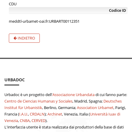
CDU
Codice ID
meddtl-urbamet-oai.fr:URBART00112351
INDIETRO
URBADOC
Urbadoc è un progetto dell'
Associazione Urbandata
di cui fanno parte:
Centro de Ciencias Humanas y Sociales
, Madrid, Spagna;
Deutsches
Institut für Urbanistik
, Berlino, Germania;
Association Urbamet
, Parigi,
Francia (
I.A.U.
,
CRDALN
);
Archinet
, Venezia, Italia (
Università Iuav di
Venezia
,
CNBA
,
CERVED
).
L'interfaccia utente è stata realizzata dai produttori della base di dati