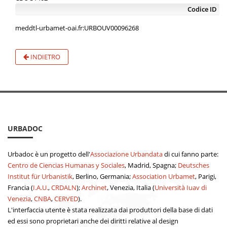
Codice ID
meddtl-urbamet-oai.fr:URBOUV00096268
INDIETRO
URBADOC
Urbadoc è un progetto dell'
Associazione Urbandata
di cui fanno parte:
Centro de Ciencias Humanas y Sociales
, Madrid, Spagna;
Deutsches
Institut für Urbanistik
, Berlino, Germania;
Association Urbamet
, Parigi,
Francia (
I.A.U.
,
CRDALN
);
Archinet
, Venezia, Italia (
Università Iuav di
Venezia
,
CNBA
,
CERVED
).
L'interfaccia utente è stata realizzata dai produttori della base di dati
ed essi sono proprietari anche dei diritti relative al design