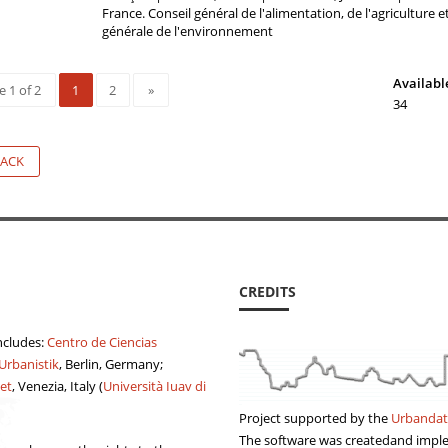
France. Conseil général de l'alimentation, de l'agriculture 
générale de l'environnement
Availabl
 1 of 2
1
2
»
34
ACK
CREDITS
ncludes:
Centro de Ciencias
 Urbanistik
, Berlin, Germany;
et
, Venezia, Italy (
Università Iuav di
Project supported by the
Urbandat
The software was createdand imp