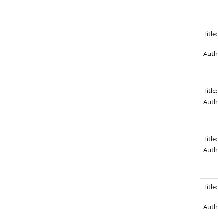
LAVOUX, Thierry
(
2
)
LAZERGES, Roland
(
2
)
LEBLANC, Gilles
(
2
)
Title:
LEVRAUT, Anne-Marie
(
2
)
MARCHANDISE, Patrick
(
2
)
Auth
NAU, François
(
2
)
NICOLAZO, Jean-Loïc
(
2
)
PAYEN, Denis
(
2
)
PIN, Xavier
(
2
)
Title:
RATHOUIS, Pierre
(
2
)
Auth
ROCHE-BRUYN, François
(
2
)
RUIZ, Gérard
(
2
)
SIMONI, Marie-Louise
(
2
)
Title:
VALENSUELA, Daniel
(
2
)
VIAU, Claude
(
2
)
Auth
ALEXANDRE, Sylvie
(
1
)
ALLAIN, Yves-Marie
(
1
)
ANDARELLI, Catherine
(
1
)
Title:
ATTALI, Christophe
(
1
)
BADRE, Michel
(
1
)
Auth
BARRET, Christiane
(
1
)