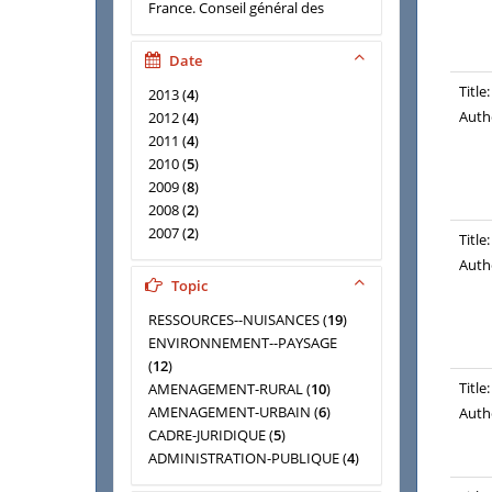
France. Conseil général des
ponts et chaussées
(
6
)
France. Inspection générale de
Date
l'environnement
(
6
)
Title:
2013
(
4
)
France. Inspection générale des
Auth
2012
(
4
)
finances
(
6
)
2011
(
4
)
BALNY, Philippe
(
5
)
2010
(
5
)
VERLHAC, Eric
(
5
)
2009
(
8
)
BETH, Olivier
(
4
)
2008
(
2
)
GARCIA, Alain
(
4
)
2007
(
2
)
MADIGNIER, Marie-Laurence
(
4
)
Title:
2006
(
4
)
ESCAFRE, Alain
(
3
)
Auth
2005
(
1
)
France. Conseil général de
Topic
l'industrie, de l'énergie et des
RESSOURCES--NUISANCES
(
19
)
technologies
(
3
)
ENVIRONNEMENT--PAYSAGE
MARTIN, Xavier
(
3
)
(
12
)
QUEVREMONT, Philippe
(
3
)
Title:
AMENAGEMENT-RURAL
(
10
)
RIBIERE, Georges
(
3
)
AMENAGEMENT-URBAIN
(
6
)
Auth
SARDAIS, Claude
(
3
)
CADRE-JURIDIQUE
(
5
)
BARTHELEMY, François
(
2
)
ADMINISTRATION-PUBLIQUE
(
4
)
BENEZIT, Jean-Jacques
(
2
)
AMENAGEMENT-DU-TERRITOIRE