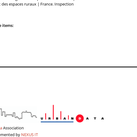
et des espaces ruraux | France. Inspection
e items:
a
Association
lemented by
NEXUS IT