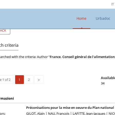
IT
Home
Urbadoc
ACK
h criteria
arched with the criteria: Author "
France. Conseil général de l'alimentation,
Availabl
 1 of 2
1
2
»
34
rmazioni
Préconisations pour la mise en oeuvre du Plan national d
ors:
GILOT, Alain | NAU, François | LAFITTE, Jean-Jacques | N