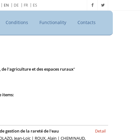
EN
DE
FR
ES
Conditions
Functionality
Contacts
 de l'agriculture et des espaces ruraux
"
e items:
e gestion de la rareté de l'eau
Detail
ICOLAZO, Jean-Loïc | ROUX, Alain | CHEMINAUD,