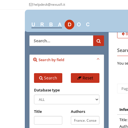
helpdesk@nexusfi.it
B
Searc
Search by field
You se
Search
Reset
Page
Database type
Info
Title
Authors
Title:
Auth