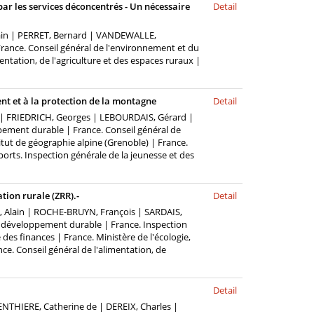
ar les services déconcentrés - Un nécessaire
Detail
lain | PERRET, Bernard | VANDEWALLE,
rance. Conseil général de l'environnement et du
ntation, de l'agriculture et des espaces ruraux |
ent et à la protection de la montagne
Detail
 | FRIEDRICH, Georges | LEBOURDAIS, Gérard |
pement durable | France. Conseil général de
titut de géographie alpine (Grenoble) | France.
ports. Inspection générale de la jeunesse et des
tion rurale (ZRR).-
Detail
A, Alain | ROCHE-BRUYN, François | SARDAIS,
u développement durable | France. Inspection
 des finances | France. Ministère de l'écologie,
ce. Conseil général de l'alimentation, de
Detail
ENTHIERE, Catherine de | DEREIX, Charles |