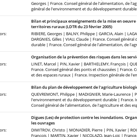
Georges | France. Conseil général de l'alimentation, de l'a
général de l'environnement et du développement durable
Bilan et principaux enseignements de la mise en oeuvre 
territoires ruraux (LDTR du 23 février 2005)
ors:
RIBIERE, Georges | BALNY, Philippe | GARCIA, Alain | LAGA
DARGNIES, Gilles | VIAU, Claude | France. Conseil généra
durable | France. Conseil général de l'alimentation, de l'ag
Organisation de la prévention des risques dans les serv
ors:
LINET, Marcel | PIN, Xavier | BARTHELEMY, François | Q
France. Conseil général des ponts et chaussées | France. Co
et des espaces ruraux | France. Inspection générale de l
Bilan du plan de développement de l'agriculture biologi
ors:
QUEVREMONT, Philippe | MADIGNIER, Marie-Laurence | PA
l'environnement et du développement durable | France. In
Conseil général de l'alimentation, de l'agriculture et des e
Digues (Les) de protection contre les inondations. Organ
les ouvrages
ors:
DIMITROV, Christo | MONADIER, Pierre | PIN, Xavier | RO
François | MARTIN, Xavier | NICOLAZO, Jean-Loïc | France.