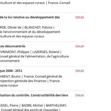
griculture et des espaces ruraux | France. Conseil
de la loi relative au développement des
Detail
RDE, Olivier de | BLANCHET, Patrice |
l de l'environnement et du développement
riculture et des espaces ruraux
ices déconcentrés
Detail
UEVREMONT, Philippe | LAZERGES, Roland |
nseil général de l'alimentation, de l'agriculture
'environnement
que 2008 - 2012
Detail
RENT, Bruno | France. Conseil général de
spection générale des finances | France.
spaces ruraux
isation du contrôle. Constructibilité derrière
Detail
USSEL, Pierre | BADRE, Michel | BARTHELEMY,
 Conseil général des ponts et chaussées |