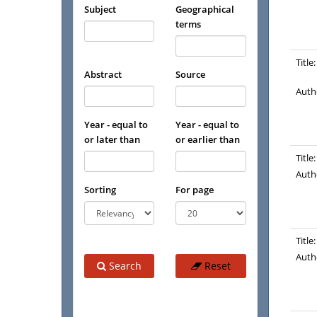
Subject
Geographical
terms
Title:
Abstract
Source
Auth
Year - equal to
Year - equal to
or later than
or earlier than
Title:
Auth
Sorting
For page
Title:
Auth
Search
Reset