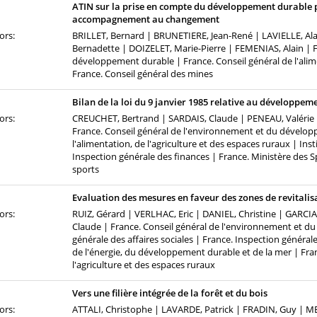
ATIN sur la prise en compte du développement durable p
accompagnement au changement
ors:
BRILLET, Bernard | BRUNETIERE, Jean-René | LAVIELLE, A
Bernadette | DOIZELET, Marie-Pierre | FEMENIAS, Alain | F
développement durable | France. Conseil général de l'alime
France. Conseil général des mines
Bilan de la loi du 9 janvier 1985 relative au développem
ors:
CREUCHET, Bertrand | SARDAIS, Claude | PENEAU, Valérie
France. Conseil général de l'environnement et du dévelop
l'alimentation, de l'agriculture et des espaces ruraux | Ins
Inspection générale des finances | France. Ministère des S
sports
Evaluation des mesures en faveur des zones de revitalisa
ors:
RUIZ, Gérard | VERLHAC, Eric | DANIEL, Christine | GARCI
Claude | France. Conseil général de l'environnement et d
générale des affaires sociales | France. Inspection générale
de l'énergie, du développement durable et de la mer | Fran
l'agriculture et des espaces ruraux
Vers une filière intégrée de la forêt et du bois
ors:
ATTALI, Christophe | LAVARDE, Patrick | FRADIN, Guy | M