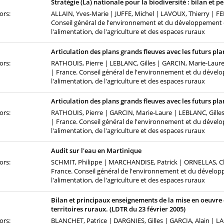
Stratégie (La) nationale pour la biodiversité : bilan et p
ors:
ALLAIN, Yves-Marie | JUFFE, Michel | LAVOUX, Thierry | FE
Conseil général de l'environnement et du développement d
l'alimentation, de l'agriculture et des espaces ruraux
Articulation des plans grands fleuves avec les futurs pl
ors:
RATHOUIS, Pierre | LEBLANC, Gilles | GARCIN, Marie-La
| France. Conseil général de l'environnement et du dével
l'alimentation, de l'agriculture et des espaces ruraux
Articulation des plans grands fleuves avec les futurs pl
ors:
RATHOUIS, Pierre | GARCIN, Marie-Laure | LEBLANC, Gil
| France. Conseil général de l'environnement et du dével
l'alimentation, de l'agriculture et des espaces ruraux
Audit sur l'eau en Martinique
ors:
SCHMIT, Philippe | MARCHANDISE, Patrick | ORNELLAS, Ch
France. Conseil général de l'environnement et du dévelop
l'alimentation, de l'agriculture et des espaces ruraux
Bilan et principaux enseignements de la mise en oeuvre 
territoires ruraux. (LDTR du 23 février 2005)
ors:
BLANCHET, Patrice | DARGNIES, Gilles | GARCIA, Alain | LA