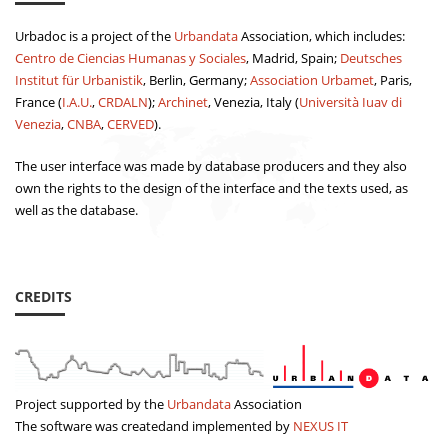
Urbadoc is a project of the
Urbandata
Association, which includes:
Centro de Ciencias Humanas y Sociales
, Madrid, Spain;
Deutsches
Institut für Urbanistik
, Berlin, Germany;
Association Urbamet
, Paris,
France (
I.A.U.
,
CRDALN
);
Archinet
, Venezia, Italy (
Università Iuav di
Venezia
,
CNBA
,
CERVED
).
The user interface was made by database producers and they also
own the rights to the design of the interface and the texts used, as
well as the database.
CREDITS
Project supported by the
Urbandata
Association
The software was createdand implemented by
NEXUS IT