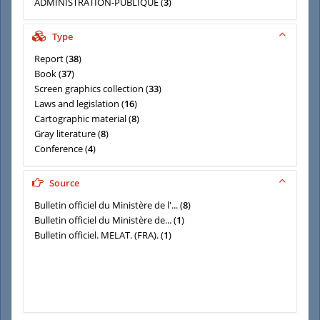
ADMINISTRATION-PUBLIQUE
(
3
)
ECONOMIE
(
3
)
COLLECTIVITES-TERRITORIALES
(
2
)
Type
Report
(
38
)
Book
(
37
)
Screen graphics collection
(
33
)
Laws and legislation
(
16
)
Cartographic material
(
8
)
Gray literature
(
8
)
Conference
(
4
)
Source
Bulletin officiel du Ministère de l'...
(
8
)
Bulletin officiel du Ministère de...
(
1
)
Bulletin officiel. MELAT. (FRA).
(
1
)