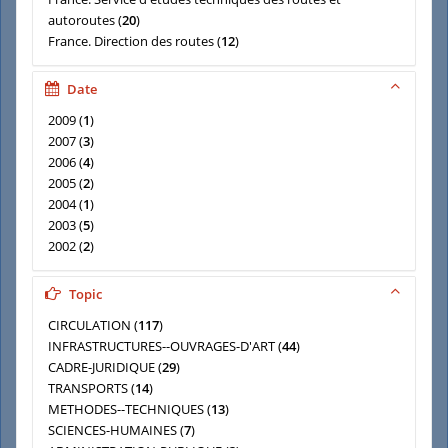
autoroutes
(
20
)
France. Direction des routes
(
12
)
Association des maires de France
(
8
)
Centre d'études des transports urbains (France)
(
5
)
Date
France. Délégation interministérielle à la sécurité routière
2009
(
1
)
(
5
)
2007
(
3
)
France. Ministère de l'intérieur. Direction de la
2006
(
4
)
réglementation et du contentieux
(
5
)
2005
(
2
)
Centre d'études techniques de l'équipement de Lyon
(
4
)
2004
(
1
)
2003
(
5
)
2002
(
2
)
2001
(
8
)
2000
(
3
)
Topic
CIRCULATION
(
117
)
INFRASTRUCTURES--OUVRAGES-D'ART
(
44
)
CADRE-JURIDIQUE
(
29
)
TRANSPORTS
(
14
)
METHODES--TECHNIQUES
(
13
)
SCIENCES-HUMAINES
(
7
)