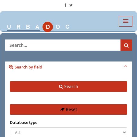
Search by field
Search
Reset
Database type