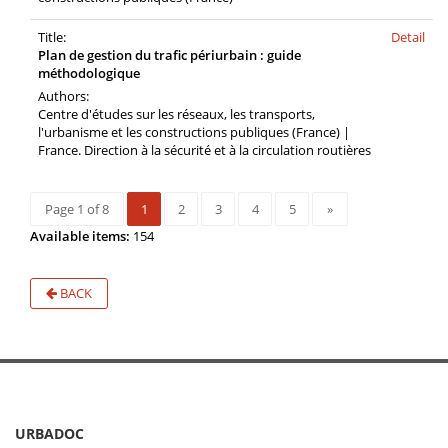
Title:
Detail
Plan de gestion du trafic périurbain : guide
méthodologique
Authors:
Centre d'études sur les réseaux, les transports,
l'urbanisme et les constructions publiques (France) |
France. Direction à la sécurité et à la circulation routières
Page 1 of 8
1
2
3
4
5
»
Available items:
154
BACK
URBADOC