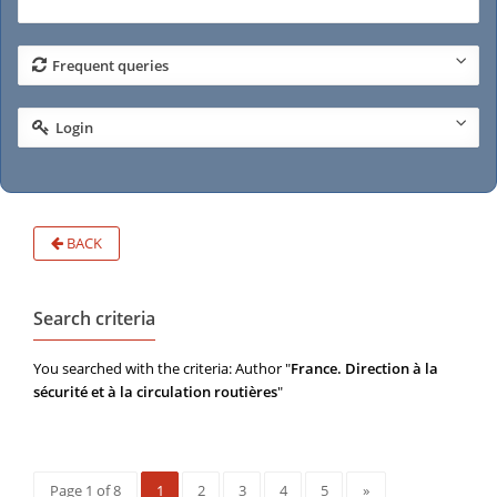
Frequent queries
Login
BACK
Search criteria
You searched with the criteria: Author "
France. Direction à la
sécurité et à la circulation routières
"
Page 1 of 8
1
2
3
4
5
»