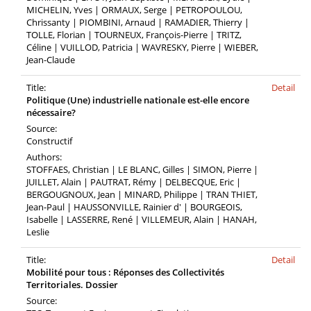
MICHELIN, Yves | ORMAUX, Serge | PETROPOULOU,
Chrissanty | PIOMBINI, Arnaud | RAMADIER, Thierry |
TOLLE, Florian | TOURNEUX, François-Pierre | TRITZ,
Céline | VUILLOD, Patricia | WAVRESKY, Pierre | WIEBER,
Jean-Claude
Title:
Detail
Politique (Une) industrielle nationale est-elle encore
nécessaire?
Source:
Constructif
Authors:
STOFFAES, Christian | LE BLANC, Gilles | SIMON, Pierre |
JUILLET, Alain | PAUTRAT, Rémy | DELBECQUE, Eric |
BERGOUGNOUX, Jean | MINARD, Philippe | TRAN THIET,
Jean-Paul | HAUSSONVILLE, Rainier d' | BOURGEOIS,
Isabelle | LASSERRE, René | VILLEMEUR, Alain | HANAH,
Leslie
Title:
Detail
Mobilité pour tous : Réponses des Collectivités
Territoriales. Dossier
Source: