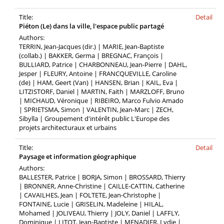
Title:
Detail
Piéton (Le) dans la ville, l'espace public partagé
Authors:
TERRIN, Jean-Jacques (dir.) | MARIE, Jean-Baptiste
(collab.) | BAKKER, Germa | BREGNAC, François |
BULLIARD, Patrice | CHARBONNEAU, Jean-Pierre | DAHL,
Jesper | FLEURY, Antoine | FRANCQUEVILLE, Caroline
(de) | HAM, Geert (Van) | HANSEN, Brian | KAIL, Eva |
LITZISTORF, Daniel | MARTIN, Faith | MARZLOFF, Bruno
| MICHAUD, Véronique | RIBEIRO, Marco Fulvio Amado
| SPRIETSMA, Simon | VALENTIN, Jean-Marc | ZECH,
Sibylla | Groupement d'intérêt public L'Europe des
projets architecturaux et urbains
Title:
Detail
Paysage et information géographique
Authors:
BALLESTER, Patrice | BORJA, Simon | BROSSARD, Thierry
| BRONNER, Anne-Christine | CAILLE-CATTIN, Catherine
| CAVAILHES, Jean | FOLTETE, Jean-Christophe |
FONTAINE, Lucie | GRISELIN, Madeleine | HILAL,
Mohamed | JOLIVEAU, Thierry | JOLY, Daniel | LAFFLY,
Dominique | LITOT, Jean-Baptiste | MENADIER, Lydie |