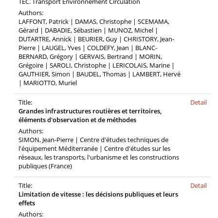
TEC. Transport Environnement Circulation
Authors:
LAFFONT, Patrick | DAMAS, Christophe | SCEMAMA,
Gérard | DABADIE, Sébastien | MUNOZ, Michel |
DUTARTRE, Annick | BEURIER, Guy | CHRISTORY, Jean-
Pierre | LAUGEL, Yves | COLDEFY, Jean | BLANC-
BERNARD, Grégory | GERVAIS, Bertrand | MORIN,
Grégoire | SAROLI, Christophe | LERICOLAIS, Marine |
GAUTHIER, Simon | BAUDEL, Thomas | LAMBERT, Hervé
| MARIOTTO, Muriel
Title:
Detail
Grandes infrastructures routières et territoires,
éléments d'observation et de méthodes
Authors:
SIMON, Jean-Pierre | Centre d'études techniques de
l'équipement Méditerranée | Centre d'études sur les
réseaux, les transports, l'urbanisme et les constructions
publiques (France)
Title:
Detail
Limitation de vitesse : les décisions publiques et leurs
effets
Authors: