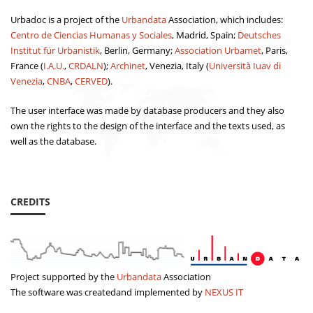
Urbadoc is a project of the
Urbandata
Association, which includes:
Centro de Ciencias Humanas y Sociales
, Madrid, Spain;
Deutsches
Institut für Urbanistik
, Berlin, Germany;
Association Urbamet
, Paris,
France (
I.A.U.
,
CRDALN
);
Archinet
, Venezia, Italy (
Università Iuav di
Venezia
,
CNBA
,
CERVED
).
The user interface was made by database producers and they also
own the rights to the design of the interface and the texts used, as
well as the database.
CREDITS
Project supported by the
Urbandata
Association
The software was createdand implemented by
NEXUS IT