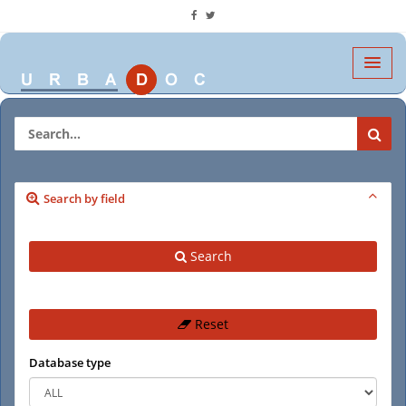
Search by field
Search
Reset
Database type