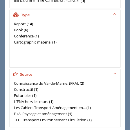
INFRASTRUCTURES--OUVRAGES-D'ART
(
3
)
ARCHITECTURE
(
2
)
CIRCULATION
(
2
)
Type
Report
(
14
)
Book
(
6
)
Conference
(
1
)
Cartographic material
(
1
)
Source
Connaissance du Val-de-Marne. (FRA).
(
2
)
Constructif
(
1
)
Futuribles
(
1
)
L'ENA hors les murs
(
1
)
Les Cahiers Transport Aménagement en...
(
1
)
P+A. Paysage et aménagement
(
1
)
TEC. Transport Environnement Circulation
(
1
)