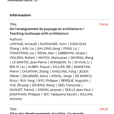
Available items:
30
Informazioni
Title:
Detail
De l'enseignement du paysage en architecture =
Teaching landscape with architecture
Authors:
LAFFAGE, Arnauld | NUSSAUME, Yann | XING-GUO,
Zhang | JUN, Liu | JIA-LONG, Jiang | FENG, Lu |
TONGTONG, Liu | PENN, Alan | SABBATINI, Grazia |
HOLDEN, Robert | MATOS, Maria Joao | QIHENG, Wang
| LE DANTEC, Jean-Pierre | KONGJIAN, Yu | DI-HUA, Li |
BIN YI, Liu | AUBRY, Pascal | HILLIER, Bill | MARIETAN,
Pierre | CHUNYAN, Zhang | XIAOLING, Fang | JEUDY,
Olivier | DELBAERE, Denis | KOVAL, Serge | DE MARCO,
Rosa | RUI, Yang | NYS, Philippe | BERQUE, Augustin |
YUE, Zhuang | QIHENG, Wang | GED, Françoise |
DUGUET, Patrick | SIMON, Jacques | DOLLE, Jean-Paul |
JONATHAN, Philippe | SEY, Takeyama Kyoshi | KILLIAN,
Antoine
Title:
Detail
Atlas des développements durables. Un monde