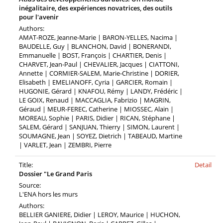
inégalitaire, des expériences novatrices, des outils
pour l'avenir
Authors:
AMAT-ROZE, Jeanne-Marie | BARON-YELLES, Nacima |
BAUDELLE, Guy | BLANCHON, David | BONERANDI,
Emmanuelle | BOST, François | CHARTIER, Denis |
CHARVET, Jean-Paul | CHEVALIER, Jacques | CIATTONI,
Annette | CORMIER-SALEM, Marie-Christine | DORIER,
Elisabeth | EMELIANOFF, Cyria | GARCIER, Romain |
HUGONIE, Gérard | KNAFOU, Rémy | LANDY, Frédéric |
LE GOIX, Renaud | MACCAGLIA, Fabrizio | MAGRIN,
Géraud | MEUR-FEREC, Catherine | MIOSSEC, Alain |
MOREAU, Sophie | PARIS, Didier | RICAN, Stéphane |
SALEM, Gérard | SANJUAN, Thierry | SIMON, Laurent |
SOUMAGNE, Jean | SOYEZ, Dietrich | TABEAUD, Martine
| VARLET, Jean | ZEMBRI, Pierre
Title:
Detail
Dossier "Le Grand Paris
Source:
L'ENA hors les murs
Authors:
BELLIER GANIERE, Didier | LEROY, Maurice | HUCHON,