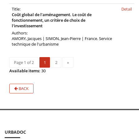
Title:
Detail
Coût global de l'aménagement. Le coût de
fonctionnement, un critère de choix de
l'investissement
Authors:
AMORY, Jacques | SIMON, Jean-Pierre | France. Service
technique de l'urbanisme
Page 1 of 2
1
2
»
Available items:
30
BACK
URBADOC