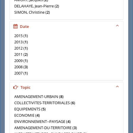
DELAHAYE, Jean-Pierre
(
2
)
SIMON, Christine
(
2
)
SIMON, Pierre
(
2
)
ABIGNOLI, Claude
(
1
)
Date
ALBARELLO, Yves
(
1
)
2015
(
1
)
2013
(
1
)
2012
(
1
)
2011
(
2
)
2009
(
1
)
2008
(
3
)
2007
(
1
)
1999
(
1
)
1998
(
2
)
Topic
AMENAGEMENT-URBAIN
(
8
)
COLLECTIVITES-TERRITORIALES
(
6
)
EQUIPEMENTS
(
5
)
ECONOMIE
(
4
)
ENVIRONNEMENT--PAYSAGE
(
4
)
AMENAGEMENT-DU-TERRITOIRE
(
3
)