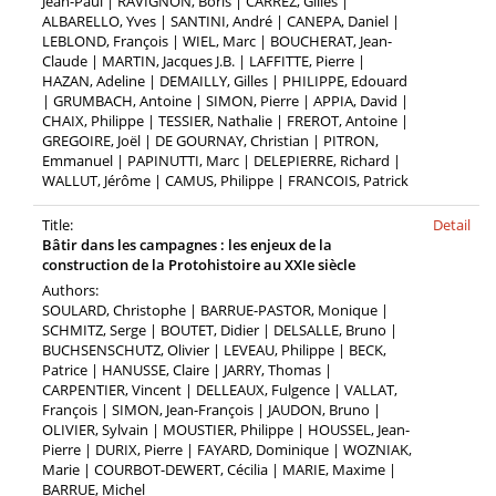
Jean-Paul | RAVIGNON, Boris | CARREZ, Gilles |
ALBARELLO, Yves | SANTINI, André | CANEPA, Daniel |
LEBLOND, François | WIEL, Marc | BOUCHERAT, Jean-
Claude | MARTIN, Jacques J.B. | LAFFITTE, Pierre |
HAZAN, Adeline | DEMAILLY, Gilles | PHILIPPE, Edouard
| GRUMBACH, Antoine | SIMON, Pierre | APPIA, David |
CHAIX, Philippe | TESSIER, Nathalie | FREROT, Antoine |
GREGOIRE, Joël | DE GOURNAY, Christian | PITRON,
Emmanuel | PAPINUTTI, Marc | DELEPIERRE, Richard |
WALLUT, Jérôme | CAMUS, Philippe | FRANCOIS, Patrick
Title:
Detail
Bâtir dans les campagnes : les enjeux de la
construction de la Protohistoire au XXIe siècle
Authors:
SOULARD, Christophe | BARRUE-PASTOR, Monique |
SCHMITZ, Serge | BOUTET, Didier | DELSALLE, Bruno |
BUCHSENSCHUTZ, Olivier | LEVEAU, Philippe | BECK,
Patrice | HANUSSE, Claire | JARRY, Thomas |
CARPENTIER, Vincent | DELLEAUX, Fulgence | VALLAT,
François | SIMON, Jean-François | JAUDON, Bruno |
OLIVIER, Sylvain | MOUSTIER, Philippe | HOUSSEL, Jean-
Pierre | DURIX, Pierre | FAYARD, Dominique | WOZNIAK,
Marie | COURBOT-DEWERT, Cécilia | MARIE, Maxime |
BARRUE, Michel