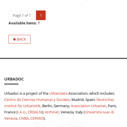
Page 1 of 1
1
Available items:
7
BACK
URBADOC
Urbadoc is a project of the
Urbandata
Association, which includes:
Centro de Ciencias Humanas y Sociales
, Madrid, Spain;
Deutsches
Institut für Urbanistik
, Berlin, Germany;
Association Urbamet
, Paris,
France (
I.A.U.
,
CRDALN
);
Archinet
, Venezia, Italy (
Università Iuav di
Venezia
,
CNBA
,
CERVED
).