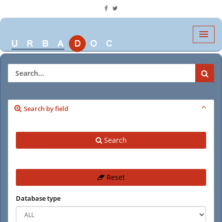
Search by field
Search
Reset
Database type