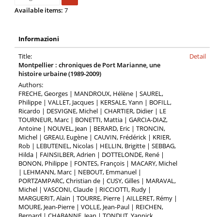
Available items:
7
Informazioni
Title:
Detail
Montpellier : chroniques de Port Marianne, une
histoire urbaine (1989-2009)
Authors:
FRECHE, Georges | MANDROUX, Hélène | SAUREL,
Philippe | VALLET, Jacques | KERSALE, Yann | BOFILL,
Ricardo | DESVIGNE, Michel | CHARTIER, Didier | LE
TOURNEUR, Marc | BONETTI, Mattia | GARCIA-DIAZ,
Antoine | NOUVEL, Jean | BERARD, Eric | TRONCIN,
Michel | GREAU, Eugène | CAUVIN, Frédérick | KRIER,
Rob | LEBUTENEL, Nicolas | HELLIN, Brigitte | SEBBAG,
Hilda | FAINSILBER, Adrien | DOTTELONDE, René |
BONON, Philippe | FONTES, François | MACARY, Michel
| LEHMANN, Marc | NEBOUT, Emmanuel |
PORTZAMPARC, Christian de | CUSY, Gilles | MARAVAL,
Michel | VASCONI, Claude | RICCIOTTI, Rudy |
MARGUERIT, Alain | TOURRE, Pierre | AILLERET, Rémy |
MOURE, Jean-Pierre | VOLLE, Jean-Paul | REICHEN,
Bernard | CHABANNE, Jean | TONDUT, Yannick