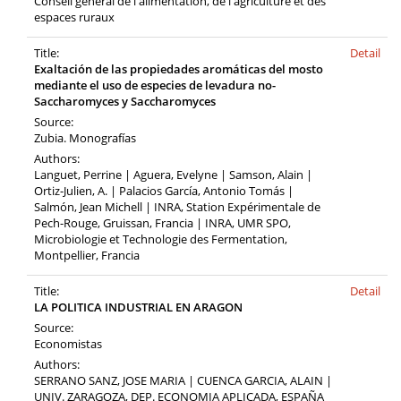
Conseil général de l'alimentation, de l'agriculture et des
espaces ruraux
Title:
Detail
Exaltación de las propiedades aromáticas del mosto
mediante el uso de especies de levadura no-
Saccharomyces y Saccharomyces
Source:
Zubia. Monografías
Authors:
Languet, Perrine | Aguera, Evelyne | Samson, Alain |
Ortiz-Julien, A. | Palacios García, Antonio Tomás |
Salmón, Jean Michell | INRA, Station Expérimentale de
Pech-Rouge, Gruissan, Francia | INRA, UMR SPO,
Microbiologie et Technologie des Fermentation,
Montpellier, Francia
Title:
Detail
LA POLITICA INDUSTRIAL EN ARAGON
Source:
Economistas
Authors:
SERRANO SANZ, JOSE MARIA | CUENCA GARCIA, ALAIN |
UNIV. ZARAGOZA, DEP. ECONOMIA APLICADA, ESPAÑA