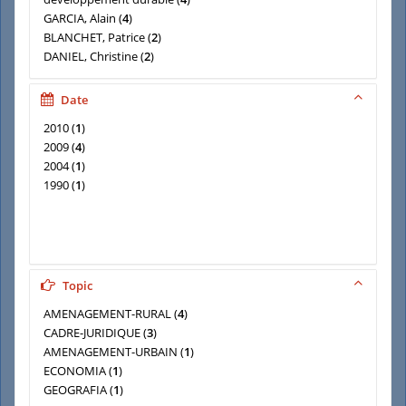
GARCIA, Alain
(
4
)
BLANCHET, Patrice
(
2
)
DANIEL, Christine
(
2
)
DARGNIES, Gilles
(
2
)
France. Inspection générale des affaires sociales
(
2
)
Date
France. Inspection générale des finances
(
2
)
2010
(
1
)
LAGARDE, Olivier de
(
2
)
2009
(
4
)
2004
(
1
)
1990
(
1
)
Topic
AMENAGEMENT-RURAL
(
4
)
CADRE-JURIDIQUE
(
3
)
AMENAGEMENT-URBAIN
(
1
)
ECONOMIA
(
1
)
GEOGRAFIA
(
1
)